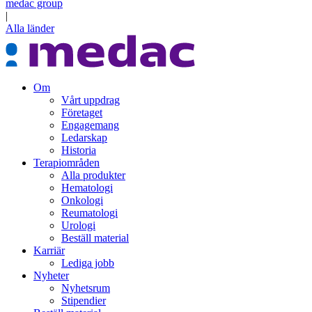
medac group
|
Alla länder
Om
Vårt uppdrag
Företaget
Engagemang
Ledarskap
Historia
Terapiområden
Alla produkter
Hematologi
Onkologi
Reumatologi
Urologi
Beställ material
Karriär
Lediga jobb
Nyheter
Nyhetsrum
Stipendier